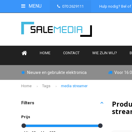
MENU
070 2629111
Hulp nodig? Bel of
HOME
CONTACT
WIE ZIJN WIJ?
B
Nieuwe en gebruikte elektronica
Voor 16:0
Home
Tags
media streamer
Produ
Filters
stre
Prijs