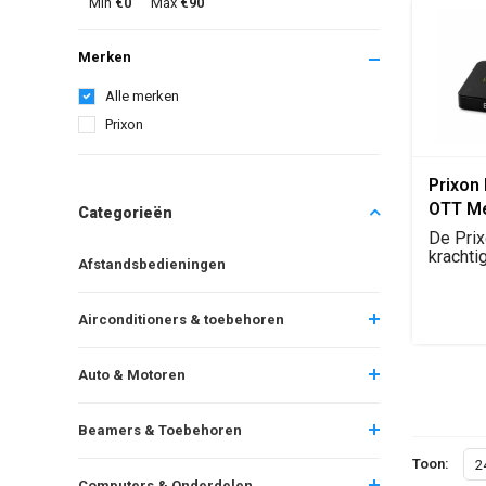
Min
€0
Max
€90
Merken
Alle merken
Prixon
Prixon
OTT Me
Categorieën
De Prix
krachti
Afstandsbedieningen
mediasp
Airconditioners & toebehoren
Auto & Motoren
Beamers & Toebehoren
Toon:
2
Computers & Onderdelen