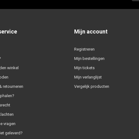
service
Mijn account
Registreren
?
Mijn bestellingen
den winkel
Mijn tickets
oden
Mijn verlanglijst
 retourneren
Vergelijk producten
ophalen?
srecht
klachten
e vragen
iet geleverd?