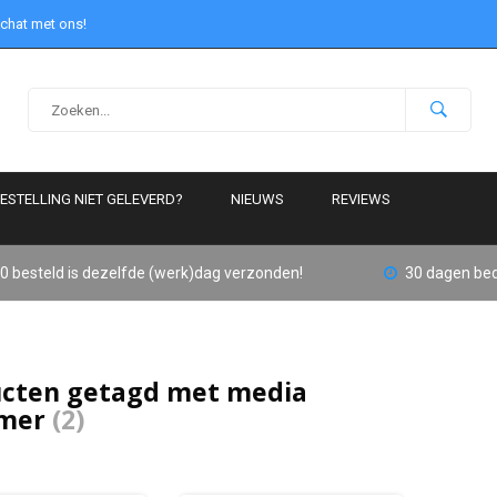
 chat met ons!
ESTELLING NIET GELEVERD?
NIEUWS
REVIEWS
0 besteld is dezelfde (werk)dag verzonden!
30 dagen bed
cten getagd met media
amer
(2)