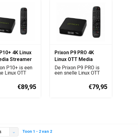
 P10+ 4K Linux
Prixon P9 PRO 4K
dia Streamer
Linux OTT Media
Streamer
on P10+ is een
De Prixon P9 PRO is
ge Linux OTT
een snelle Linux OTT
eler met 4K...
mediaspeler met 4K ...
€89,95
€79,95
Toon 1 - 2 van 2
4