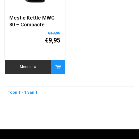
Mestic Kettle MWC-
80 – Compacte
Elektrische
€19,95
Waterkoker voor
€9,95
Camping en Reizen
Meer info
Toon 1 - 1 van 1