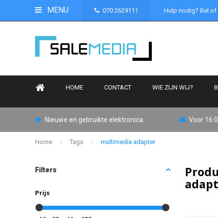
MENU
070 2629111
Hulp nodig? Bel of
HOME
CONTACT
WIE ZIJN WIJ?
B
Nieuwe en gebruikte elektronica
Voor 16:0
Home
Tags
multimedia adapter
Produ
Filters
adap
Prijs