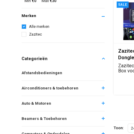
Min
€0
Max
€30
SALE
Merken
Alle merken
Zazitec
Zazite
Dongle
Categorieën
Smart 
Zazite
AI box 
Box voo
Afstandsbedieningen
Apple C
Netflix
Airconditioners & toebehoren
Auto & Motoren
Beamers & Toebehoren
Toon:
2
Computers & Onderdelen