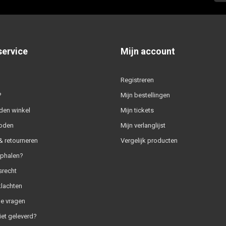
service
Mijn account
Registreren
?
Mijn bestellingen
den winkel
Mijn tickets
oden
Mijn verlanglijst
 retourneren
Vergelijk producten
ophalen?
srecht
klachten
e vragen
iet geleverd?