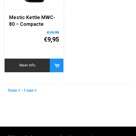
Mestic Kettle MWC-
80 – Compacte
Elektrische
€19,95
Waterkoker voor
€9,95
Camping en Reizen
Meer info
Toon 1 - 1 van 1