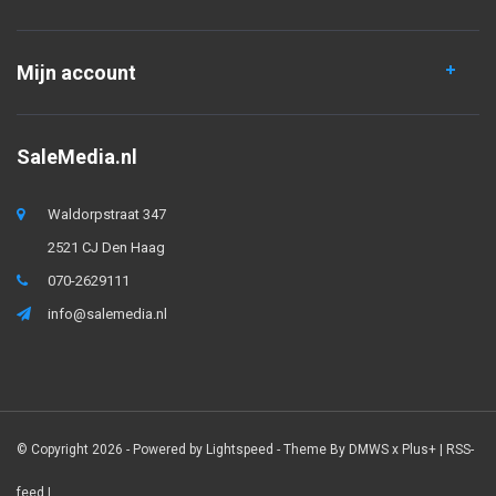
Mijn account
SaleMedia.nl
Waldorpstraat 347
2521 CJ Den Haag
070-2629111
info@salemedia.nl
© Copyright 2026 - Powered by
Lightspeed
- Theme By
DMWS
x
Plus+
|
RSS-
feed
|