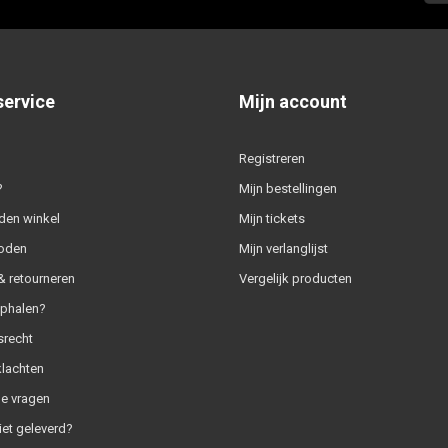
service
Mijn account
Registreren
?
Mijn bestellingen
den winkel
Mijn tickets
oden
Mijn verlanglijst
 retourneren
Vergelijk producten
ophalen?
srecht
klachten
e vragen
iet geleverd?