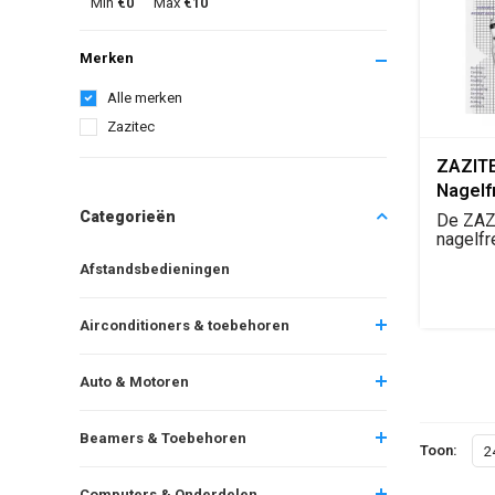
Min
€0
Max
€10
Merken
Alle merken
Zazitec
ZAZITE
Nagelfr
Carver
Categorieën
De ZAZ
uitvoe
nagelfr
in wit u
Adapte
Afstandsbedieningen
Snelhe
20.000
Airconditioners & toebehoren
Carving
Routing
Auto & Motoren
Sharpe
Polishi
Beamers & Toebehoren
Toon:
2
Computers & Onderdelen