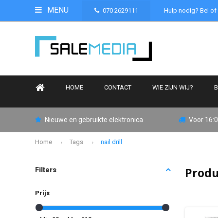
MENU
070 2629111
Hulp nodig? Bel of
HOME
CONTACT
WIE ZIJN WIJ?
B
Nieuwe en gebruikte elektronica
Voor 16:0
Home
Tags
nail drill
Produ
Filters
Prijs