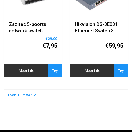
Zazitec 5-poorts
Hikvision DS-3E031
netwerk switch
Ethernet Switch 8-
poorts PoE
€29,00
unmanaged
€7,95
€59,95
Meer info
Meer info
Toon 1 - 2 van 2