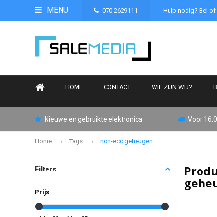
MENU
070 2629111
Hulp nodig? Bel of
HOME
CONTACT
WIE ZIJN WIJ?
B
Nieuwe en gebruikte elektronica
Voor 16:0
Home
Tags
non-ecc geheugen
Produ
Filters
gehe
Prijs