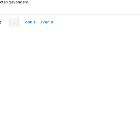
ten gevonden!...
Toon 1 - 0 van 0
4