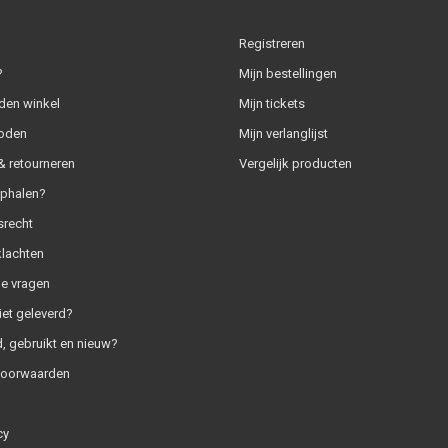
Registreren
?
Mijn bestellingen
den winkel
Mijn tickets
oden
Mijn verlanglijst
 retourneren
Vergelijk producten
ophalen?
srecht
klachten
e vragen
iet geleverd?
, gebruikt en nieuw?
voorwaarden
cy