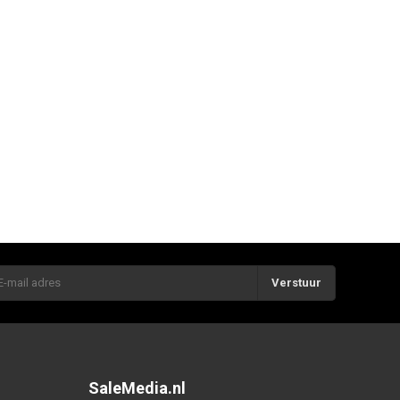
Verstuur
SaleMedia.nl