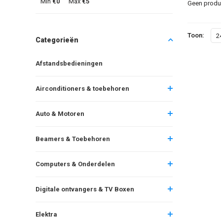
Min
€0
Max
€5
Geen produc
Toon:
2
Categorieën
Afstandsbedieningen
Airconditioners & toebehoren
Auto & Motoren
Beamers & Toebehoren
Computers & Onderdelen
Digitale ontvangers & TV Boxen
Elektra