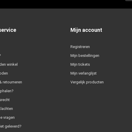
service
Mijn account
Registreren
?
Mijn bestellingen
den winkel
Mijn tickets
oden
Mijn verlanglijst
 retourneren
Vergelijk producten
ophalen?
srecht
klachten
e vragen
iet geleverd?