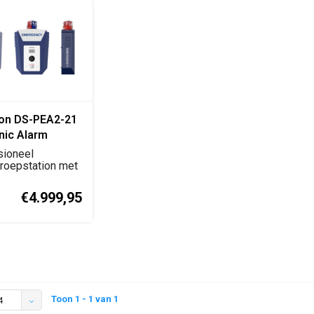
ion DS-PEA2-21
nic Alarm
n
sioneel
roepstation met
-camera,
 a...
€4.999,95
Toon 1 - 1 van 1
4