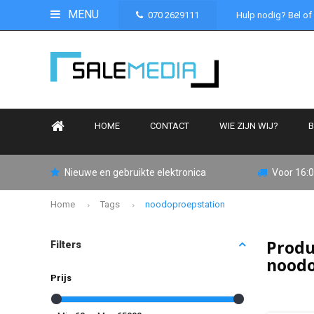
MENU
070 2629111
Hulp nodig? Bel of
HOME
CONTACT
WIE ZIJN WIJ?
B
Nieuwe en gebruikte elektronica
Voor 16:0
Home
Tags
noodoproepstation
Produ
Filters
noodo
Prijs