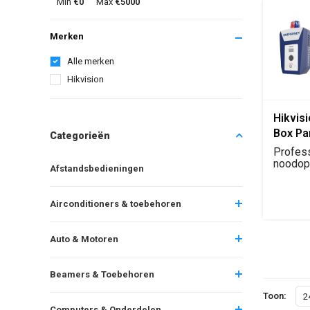
Min
€0
Max
€5000
Merken
Alle merken
Hikvision
Hikvis
Box Pa
Categorieën
Statio
Profes
noodop
Afstandsbedieningen
2MP IR
tweeweg
Airconditioners & toebehoren
Auto & Motoren
Beamers & Toebehoren
Toon:
2
Computers & Onderdelen