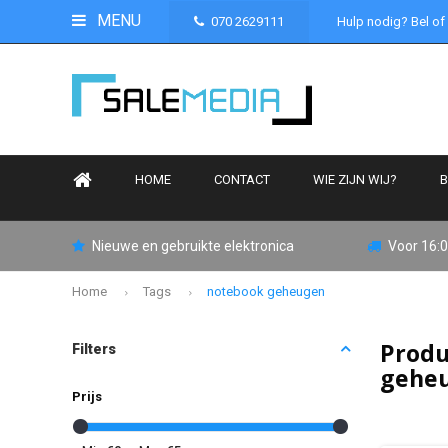
MENU
070 2629111
Hulp nodig? Bel of
HOME
CONTACT
WIE ZIJN WIJ?
B
Nieuwe en gebruikte elektronica
Voor 16:0
Home
Tags
notebook geheugen
Produ
Filters
gehe
Prijs