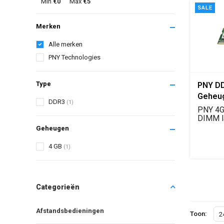
Min
€0
Max
€5
SALE
Merken
Alle merken
PNY Technologies
Type
PNY DD
Geheu
DDR3
(1)
PNY 4G
DIMM l
geheug
Geheugen
noteboo
4 GB
(1)
Categorieën
Afstandsbedieningen
Toon:
2