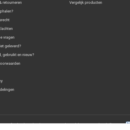
 retourneren
Vergelijk producten
ophalen?
srecht
klachten
e vragen
iet geleverd?
, gebruikt en nieuw?
voorwaarden
cy
delingen
+
|
RSS-feed
|
SaleMedia.nl
9.0
/
10
-
1837
beoordelingen op
Webwinkelkeur