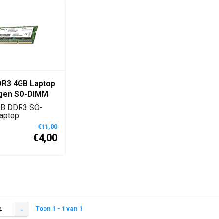
R3 4GB Laptop
gen SO-DIMM
B DDR3 SO-
aptop
enmodule voor
€11,00
ks en...
€4,00
Toon 1 - 1 van 1
4