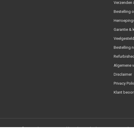
Verzenden &
Bestelling 
Herroeping
Garantie & 
Veelgesteld
Bestelling n
Refurbished
Algemene 
Disclaimer
Privacy Poli
Klant beoor
© Copyright 2026 - Powered by
Lightspeed
- Theme By
DMWS
x
Plus