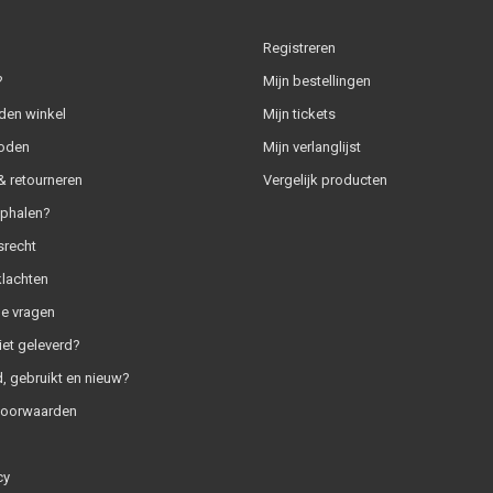
Registreren
?
Mijn bestellingen
den winkel
Mijn tickets
oden
Mijn verlanglijst
 retourneren
Vergelijk producten
ophalen?
srecht
klachten
e vragen
iet geleverd?
, gebruikt en nieuw?
voorwaarden
cy