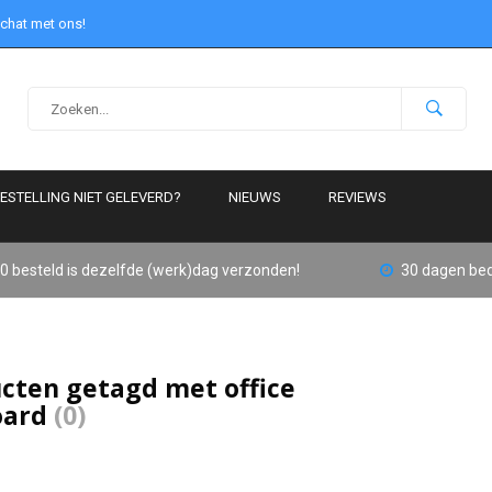
 chat met ons!
ESTELLING NIET GELEVERD?
NIEUWS
REVIEWS
0 besteld is dezelfde (werk)dag verzonden!
30 dagen bed
cten getagd met office
oard
(0)