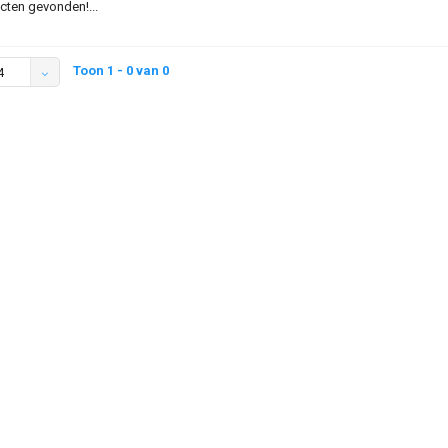
ten gevonden!...
Toon 1 - 0 van 0
4