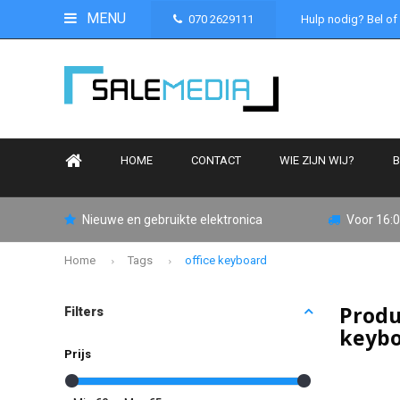
MENU
070 2629111
Hulp nodig? Bel of
HOME
CONTACT
WIE ZIJN WIJ?
B
Nieuwe en gebruikte elektronica
Voor 16:0
Home
Tags
office keyboard
Produ
Filters
keyb
Prijs