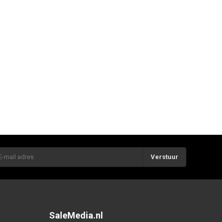
Verstuur
SaleMedia.nl