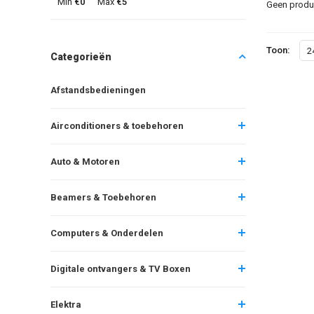
Min
€0
Max
€5
Geen produc
Toon:
2
Categorieën
Afstandsbedieningen
Airconditioners & toebehoren
Auto & Motoren
Beamers & Toebehoren
Computers & Onderdelen
Digitale ontvangers & TV Boxen
Elektra