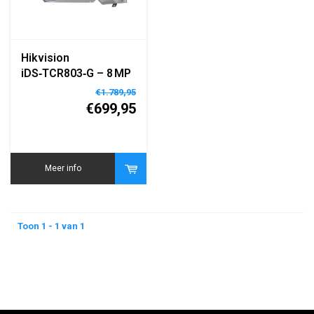
Hikvision
iDS‑TCR803‑G – 8 MP
Roadside Parking
€1.789,95
ANPR Bullet Camera
€699,95
Meer info
Toon 1 - 1 van 1