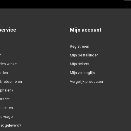
service
Mijn account
Registreren
?
Mijn bestellingen
den winkel
Mijn tickets
oden
Mijn verlanglijst
 retourneren
Vergelijk producten
ophalen?
srecht
klachten
e vragen
iet geleverd?