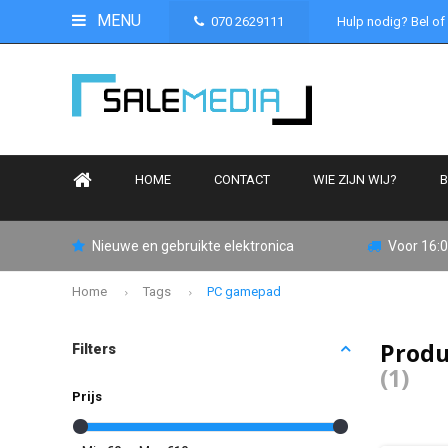
MENU
070 2629111
Hulp nodig? Bel of
HOME
CONTACT
WIE ZIJN WIJ?
B
Nieuwe en gebruikte elektronica
Voor 16:0
Home
Tags
PC gamepad
Produ
Filters
(1)
Prijs