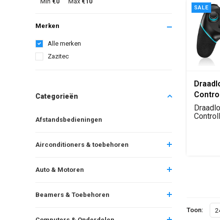
Min
€0
Max
€10
SALE
Merken
Alle merken
Zazitec
Draadl
Contro
Categorieën
voor S
Draadl
Blueto
Control
Afstandsbedieningen
Switch,
Remot
Joysti
Airconditioners & toebehoren
Dual S
(zwart
Auto & Motoren
Beamers & Toebehoren
Toon:
2
Computers & Onderdelen