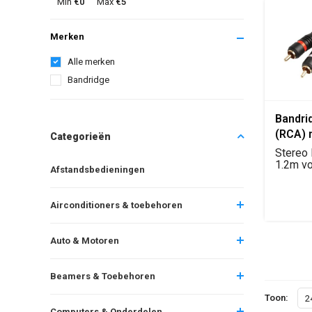
Min
€0
Max
€5
Merken
Alle merken
Bandridge
Bandri
(RCA) 
Categorieën
(RCA) 
Stereo
1.2m
1.2m vo
Afstandsbedieningen
van audi
Airconditioners & toebehoren
Auto & Motoren
Beamers & Toebehoren
Toon:
2
Computers & Onderdelen