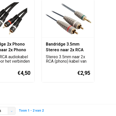
dge 2x Phono
Bandridge 3.5mm
naar 2x Phono
Stereo naar 2x RCA
Audiokabel
Phono Kabel 1.2m
 RCA audiokabel
Stereo 3.5mm naar 2x
or het verbinden
RCA (phono) kabel van
oappar...
1.2 meter voor he...
€4,50
€2,95
Toon 1 - 2 van 2
4