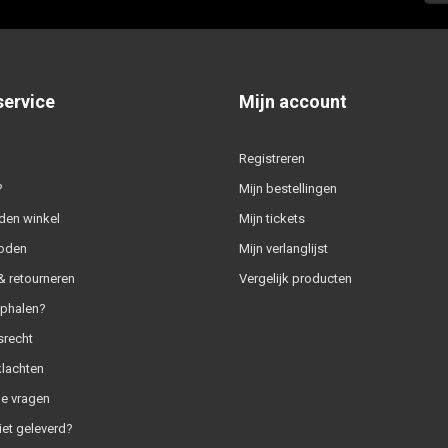
service
Mijn account
Registreren
?
Mijn bestellingen
den winkel
Mijn tickets
oden
Mijn verlanglijst
 retourneren
Vergelijk producten
ophalen?
srecht
klachten
e vragen
iet geleverd?