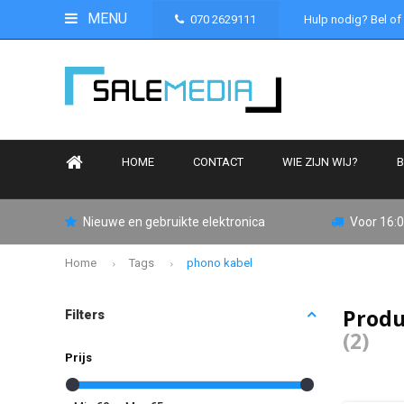
MENU
070 2629111
Hulp nodig? Bel of
HOME
CONTACT
WIE ZIJN WIJ?
B
Nieuwe en gebruikte elektronica
Voor 16:0
Home
Tags
phono kabel
Produ
Filters
(2)
Prijs