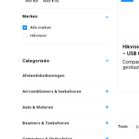
Min
€0
Max
€10
Merken
Alle merken
Hikvision
Hikvis
– USB 
Module
Categorieën
Compac
Toegan
gestuu
lezer v
Afstandsbedieningen
toegang
Airconditioners & toebehoren
Auto & Motoren
Beamers & Toebehoren
Toon:
2
Computers & Onderdelen