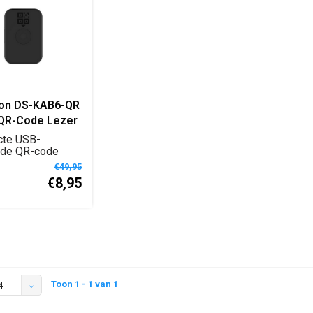
ion DS-KAB6-QR
QR-Code Lezer
 voor
te USB-
gscontrole
rde QR-code
oor Hikvision
€49,95
s...
€8,95
Toon 1 - 1 van 1
4