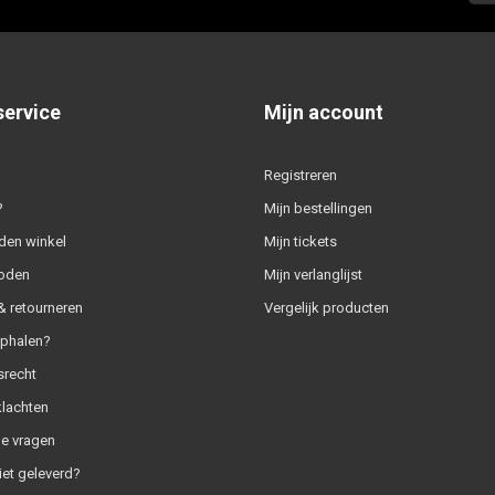
service
Mijn account
Registreren
?
Mijn bestellingen
den winkel
Mijn tickets
oden
Mijn verlanglijst
 retourneren
Vergelijk producten
ophalen?
srecht
klachten
e vragen
iet geleverd?