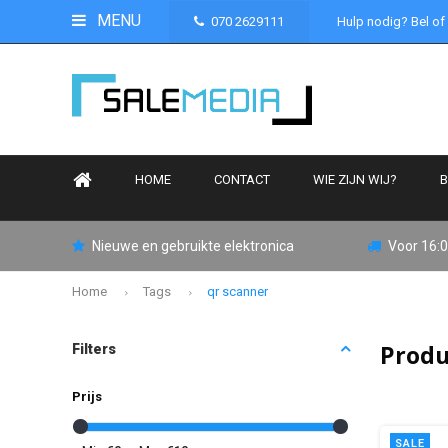
MENU
070 2629111
Hulp nodig? Bel of
HOME
CONTACT
WIE ZIJN WIJ?
B
Nieuwe en gebruikte elektronica
Voor 16:0
Home
Tags
qr scanner
Produ
Filters
Prijs
SALE