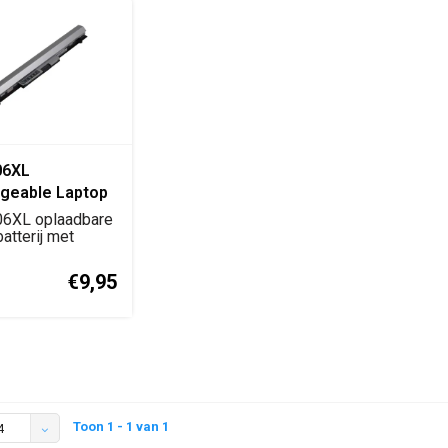
06XL
geable Laptop
 originele
6XL oplaadbare
ement accu
atterij met
-ion techno...
€9,95
Toon 1 - 1 van 1
4