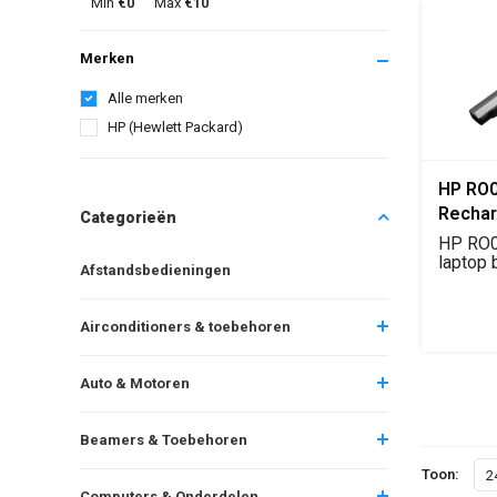
Min
€0
Max
€10
Merken
Alle merken
HP (Hewlett Packard)
HP RO
Rechar
Categorieën
Battery
HP RO0
replac
laptop b
Afstandsbedieningen
14.8V Li
Airconditioners & toebehoren
Auto & Motoren
Beamers & Toebehoren
Toon:
2
Computers & Onderdelen