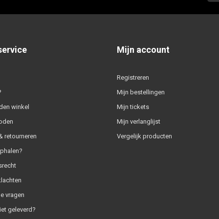
service
Mijn account
Registreren
?
Mijn bestellingen
den winkel
Mijn tickets
oden
Mijn verlanglijst
 retourneren
Vergelijk producten
ophalen?
srecht
klachten
e vragen
iet geleverd?