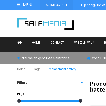
MENU
070 2629111
Hulp nodig? Bel of
HOME
CONTACT
WIE ZIJN WIJ?
B
Nieuwe en gebruikte elektronica
Voor 16:0
Home
Tags
replacement battery
Produ
Filters
batte
Prijs