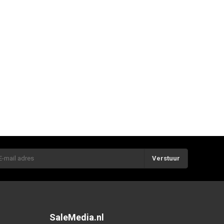
Verstuur
SaleMedia.nl