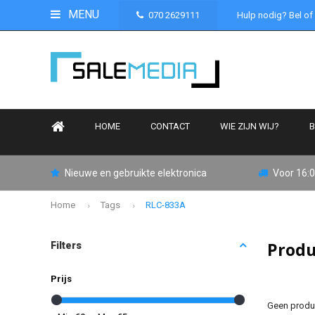
MENU
070 2629111
Hulp nodig? Bel of
HOME
CONTACT
WIE ZIJN WIJ?
B
Nieuwe en gebruikte elektronica
Voor 16:0
Home
Tags
RLC-833A
Produ
Filters
Prijs
Geen produc