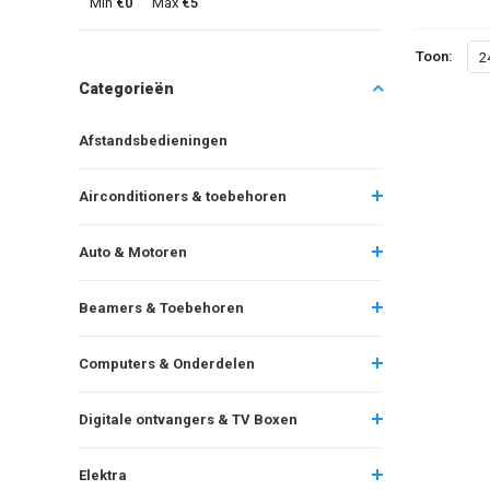
Min
€0
Max
€5
Toon:
2
Categorieën
Afstandsbedieningen
Airconditioners & toebehoren
Auto & Motoren
Beamers & Toebehoren
Computers & Onderdelen
Digitale ontvangers & TV Boxen
Elektra