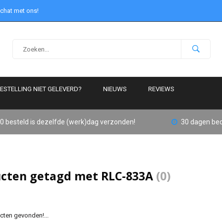
 chat met ons!
ESTELLING NIET GELEVERD?
NIEUWS
REVIEWS
0 besteld is dezelfde (werk)dag verzonden!
30 dagen bed
cten getagd met RLC-833A
(0)
ten gevonden!...