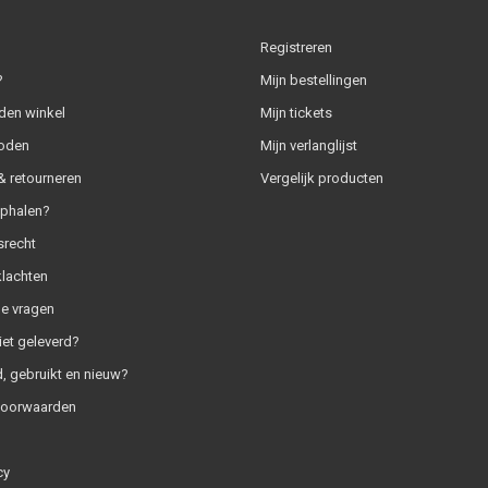
Registreren
?
Mijn bestellingen
den winkel
Mijn tickets
oden
Mijn verlanglijst
 retourneren
Vergelijk producten
ophalen?
srecht
klachten
e vragen
iet geleverd?
, gebruikt en nieuw?
voorwaarden
cy