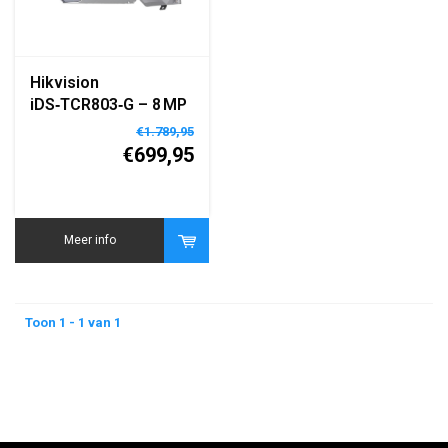
Hikvision
iDS‑TCR803‑G – 8 MP
Roadside Parking
€1.789,95
ANPR Bullet Camera
€699,95
Meer info
Toon 1 - 1 van 1