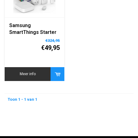
Samsung
SmartThings Starter
Kit (UK plug) smart
€324,95
home set
€49,95
Meer info
Toon 1 - 1 van 1