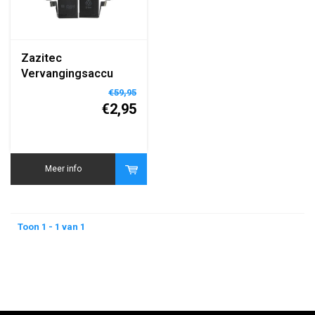
Zazitec
Vervangingsaccu
voor iPhone 5S/5C –
€59,95
1560mAh – met Mini
€2,95
Kit
Meer info
Toon 1 - 1 van 1