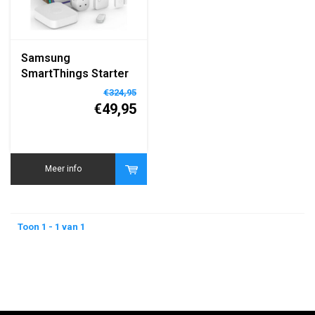
Samsung
SmartThings Starter
Kit (UK plug) smart
€324,95
home set
€49,95
Meer info
Toon 1 - 1 van 1