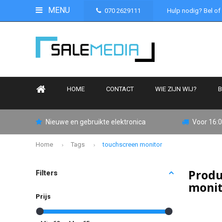
MENU
070 2629111
Hulp nodig? Bel of
HOME
CONTACT
WIE ZIJN WIJ?
B
Nieuwe en gebruikte elektronica
Voor 16:0
Home
Tags
touchscreen monitor
Produ
Filters
moni
Prijs