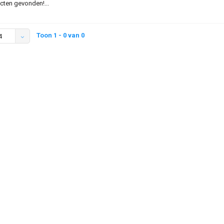
ten gevonden!...
Toon 1 - 0 van 0
4