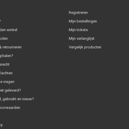
Registreren
?
Mijn bestellingen
den winkel
Mijn tickets
oden
Mijn verlanglijst
 retourneren
Vergelijk producten
ophalen?
srecht
klachten
e vragen
iet geleverd?
, gebruikt en nieuw?
voorwaarden
cy