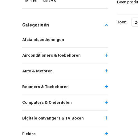
Min
€0
Max
€5
Geen produc
Toon:
2
Categorieën
Afstandsbedieningen
Airconditioners & toebehoren
Auto & Motoren
Beamers & Toebehoren
Computers & Onderdelen
Digitale ontvangers & TV Boxen
Elektra