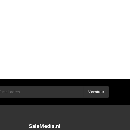
Verstuur
SaleMedia.nl