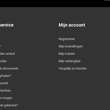
service
Mijn account
Registreren
?
Mijn bestellingen
den winkel
Mijn tickets
oden
Mijn verlanglijst
 retourneren
Vergelijk producten
ophalen?
srecht
klachten
e vragen
iet geleverd?