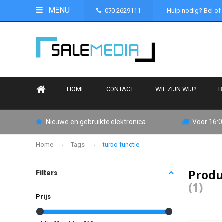
MENU
070 2629111
Hulp nodig? Bel of
HOME
CONTACT
WIE ZIJN WIJ?
B
Nieuwe en gebruikte elektronica
Voor 16:0
Home
Tags
turbo functie
Produ
Filters
(1)
Prijs