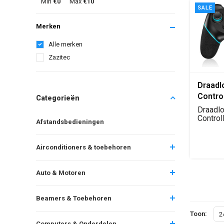
Min
€0
Max
€10
SALE
Merken
Alle merken
Zazitec
Draadl
Contro
Categorieën
voor S
Draadl
Blueto
Control
Afstandsbedieningen
Switch,
Remot
Joysti
Airconditioners & toebehoren
Dual S
(zwart
Auto & Motoren
Beamers & Toebehoren
Toon:
2
Computers & Onderdelen