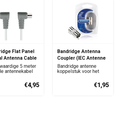
idge Flat Panel
Bandridge Antenna
al Antenna Cable
Coupler (IEC Antenne
ter
Koppelstuk)
aardige 5 meter
Bandridge antenne
ale antennekabel
koppelstuk voor het
elevisie, d...
verbinden of verlengen...
€4,95
€1,95