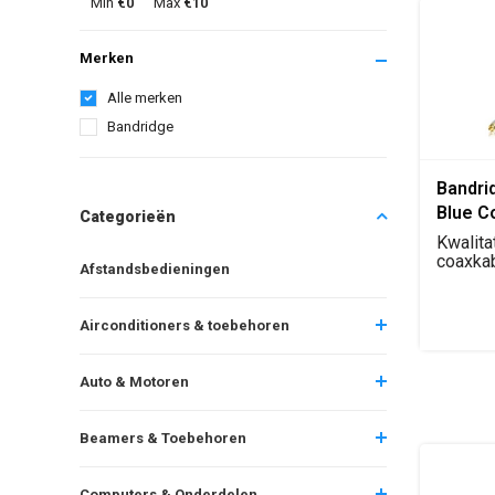
Min
€0
Max
€10
Merken
Alle merken
Bandridge
Bandri
Blue C
Categorieën
2 Mete
Kwalita
coaxkab
Afstandsbedieningen
connect
coa...
Airconditioners & toebehoren
Auto & Motoren
Beamers & Toebehoren
Computers & Onderdelen