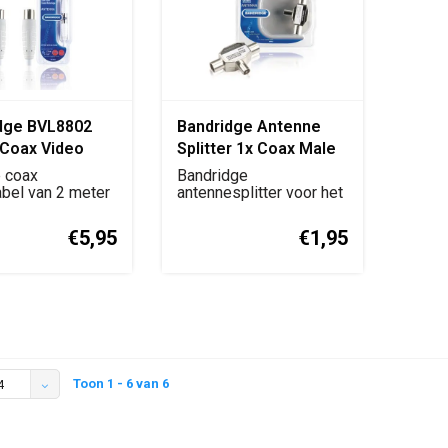
dge BVL8802
Bandridge Antenne
 Coax Video
Splitter 1x Coax Male
2 Meter
naar 2x Coax Female
e coax
Bandridge
bel van 2 meter
(BVP421)
antennesplitter voor het
sluiting van te...
verdelen van één
coaxsi...
€5,95
€1,95
Toon 1 - 6 van 6
4