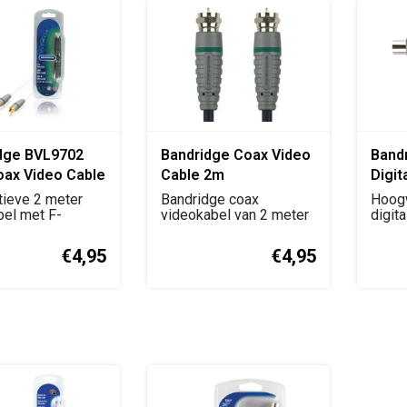
dge BVL9702
Bandridge Coax Video
Bandr
oax Video Cable
Cable 2m
Digit
r
5 Me
tieve 2 meter
Bandridge coax
Hoogw
el met F-
videokabel van 2 meter
digit
or male naar
met IEC male naar IEC ...
voor t
€4,95
€4,95