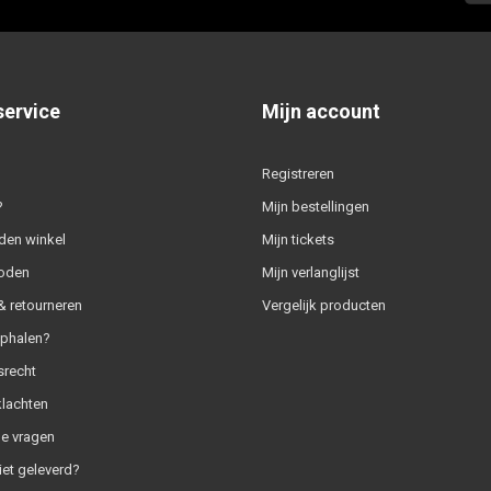
service
Mijn account
Registreren
?
Mijn bestellingen
den winkel
Mijn tickets
oden
Mijn verlanglijst
 retourneren
Vergelijk producten
ophalen?
srecht
klachten
e vragen
iet geleverd?