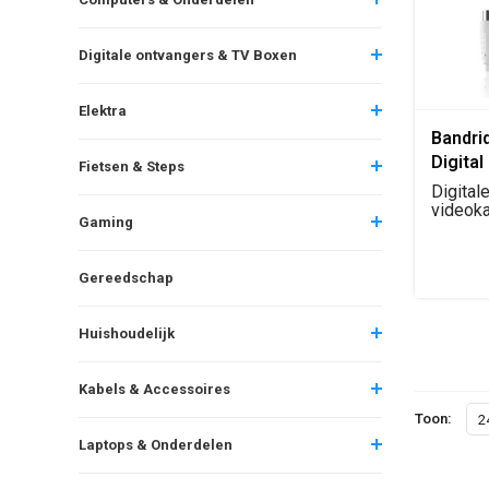
Digitale ontvangers & TV Boxen
Elektra
Bandri
Digital
Fietsen & Steps
Cable 
Digital
videoka
Gaming
voor aan
Gereedschap
Huishoudelijk
Kabels & Accessoires
Toon:
2
Laptops & Onderdelen