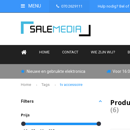
MENU
070 2629111
Hulp nodig? Bel of
HOME
CONTACT
WIE ZIJN WIJ?
B
Nieuwe en gebruikte elektronica
Voor 16:0
Home
Tags
tv accessoire
Produ
Filters
(6)
Prijs