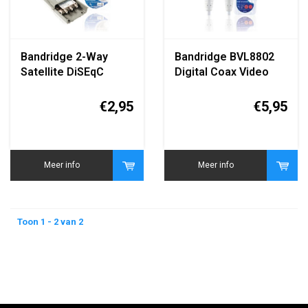
Bandridge 2-Way
Bandridge BVL8802
Satellite DiSEqC
Digital Coax Video
Switch 2x1
Cable 2 Meter
€2,95
€5,95
Meer info
Meer info
Toon 1 - 2 van 2