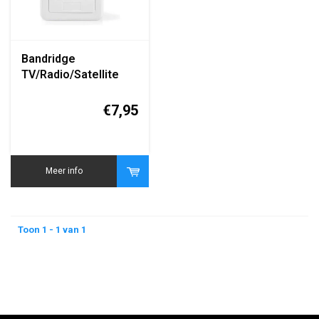
Bandridge
TV/Radio/Satellite
Wandcontactdoos
(Coax Antenne
€7,95
Inbouw Stopcontact)
Meer info
Toon 1 - 1 van 1