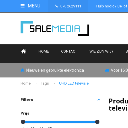
MENU
070 2629111
Hulp nodig? Bel of
HOME
CONTACT
WIE ZIJN WIJ?
B
Nieuwe en gebruikte elektronica
Voor 16:0
Home
Tags
UHD LED televisie
Produ
Filters
telev
Prijs