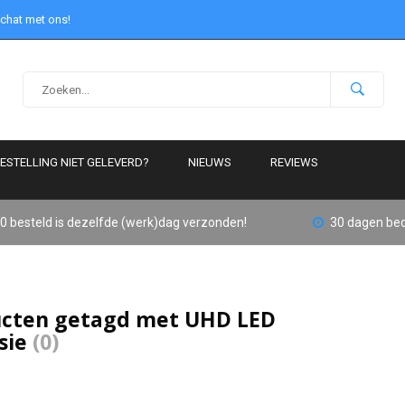
 chat met ons!
ESTELLING NIET GELEVERD?
NIEUWS
REVIEWS
0 besteld is dezelfde (werk)dag verzonden!
30 dagen bed
cten getagd met UHD LED
isie
(0)