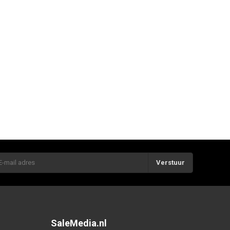
Verstuur
SaleMedia.nl