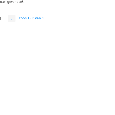
ten gevonden!...
Toon 1 - 0 van 0
4