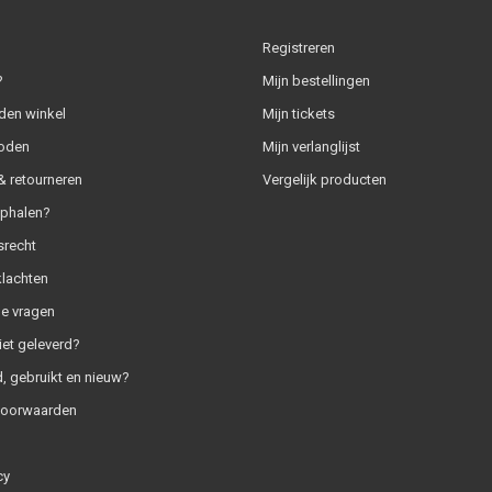
Registreren
?
Mijn bestellingen
den winkel
Mijn tickets
oden
Mijn verlanglijst
 retourneren
Vergelijk producten
ophalen?
srecht
klachten
e vragen
iet geleverd?
, gebruikt en nieuw?
voorwaarden
cy