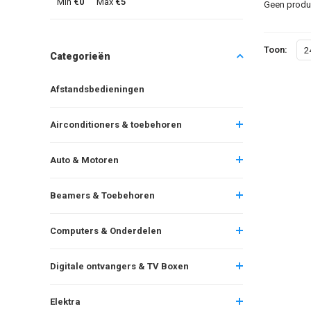
Min
€0
Max
€5
Geen produc
Toon:
2
Categorieën
Afstandsbedieningen
Airconditioners & toebehoren
Auto & Motoren
Beamers & Toebehoren
Computers & Onderdelen
Digitale ontvangers & TV Boxen
Elektra