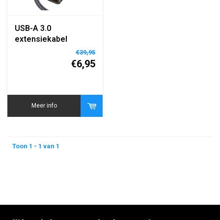
USB-A 3.0
extensiekabel
verlengkabel high
€39,95
speed
€6,95
Meer info
Toon 1 - 1 van 1