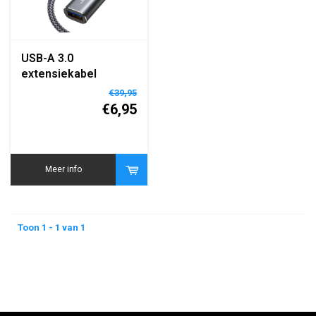
USB-A 3.0
extensiekabel
verlengkabel high
€39,95
speed
€6,95
Meer info
Toon 1 - 1 van 1