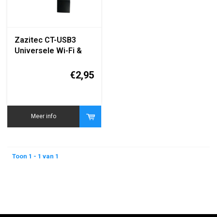
Zazitec CT-USB3
Universele Wi-Fi &
Bluetooth Adapter –
Dual Band 2.4/5GHz –
€2,95
USB 3.0 – Snelle
Draadloze
Connectiviteit
Meer info
Toon 1 - 1 van 1