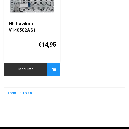
HP Pavilion
V140502AS1
toetsenbord QWERTY
zwart
€14,95
Meer info
Toon 1 - 1 van 1