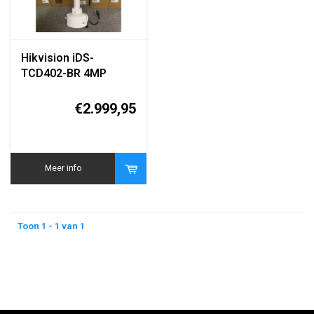
Hikvision iDS-
TCD402-BR 4MP
Radar & Video
Voertuigdetectiesysteem
€2.999,95
Meer info
Toon 1 - 1 van 1