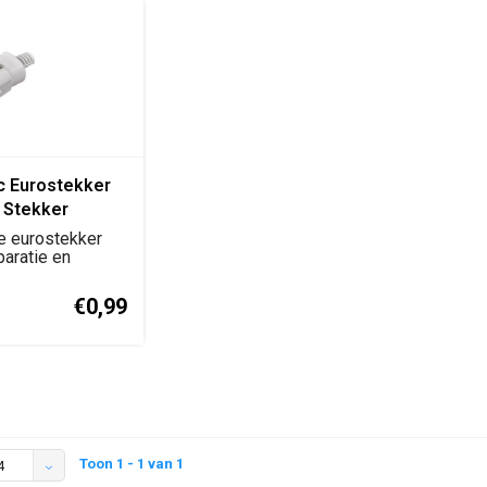
c Eurostekker
g Stekker
atie-/Aansluitstekker)
e eurostekker
paratie en
ontage.
..
€0,99
Toon 1 - 1 van 1
4