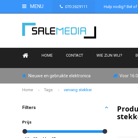
MENU
070 2629111
Hulp nodig? Bel of
HOME
CONTACT
WIE ZIJN WIJ?
B
Nieuwe en gebruikte elektronica
Voor 16:0
Home
Tags
vervang stekker
Produ
Filters
stek
Prijs