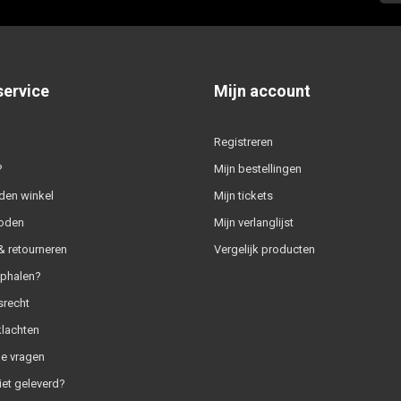
service
Mijn account
Registreren
?
Mijn bestellingen
den winkel
Mijn tickets
oden
Mijn verlanglijst
 retourneren
Vergelijk producten
ophalen?
srecht
klachten
e vragen
iet geleverd?