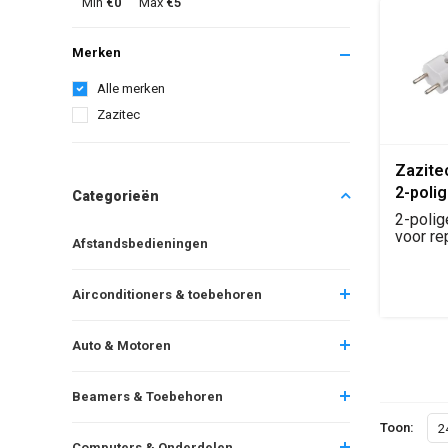
Min
€0
Max
€5
Merken
Alle merken
Zazitec
Zazite
2-poli
Categorieën
(Repar
2-polig
voor re
Afstandsbedieningen
kabelm
Geschik.
Airconditioners & toebehoren
Auto & Motoren
Beamers & Toebehoren
Toon:
2
Computers & Onderdelen