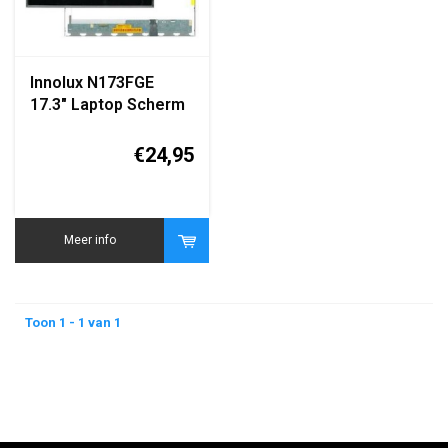
Innolux N173FGE
17.3" Laptop Scherm
– 1600x900 – 40-Pin
LED
€24,95
Meer info
Toon 1 - 1 van 1