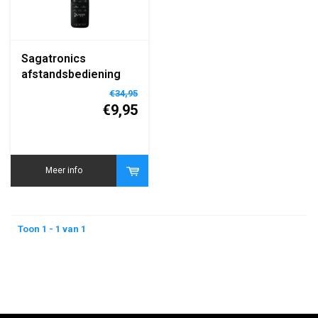
Sagatronics
afstandsbediening
voor Formuler IPTV
€34,95
box universeel
€9,95
vervangend
Meer info
Toon 1 - 1 van 1