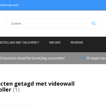
 chat met ons!
ESTELLING NIET GELEVERD?
NIEUWS
REVIEWS
0 besteld is dezelfde (werk)dag verzonden!
30 dagen bed
cten getagd met videowall
oller
(1)