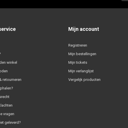
service
Mijn account
Registreren
?
Mijn bestellingen
den winkel
Mijn tickets
oden
Mijn verlanglijst
 retourneren
Vergelijk producten
ophalen?
srecht
klachten
e vragen
iet geleverd?