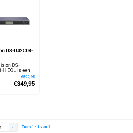
ion DS-D42C08-
–
nceerde LED
ision DS-
ller met 8
-H EOL is een
troller met 8
 Ethernet
€599,95
€349,95
n
Toon 1 - 1 van 1
4