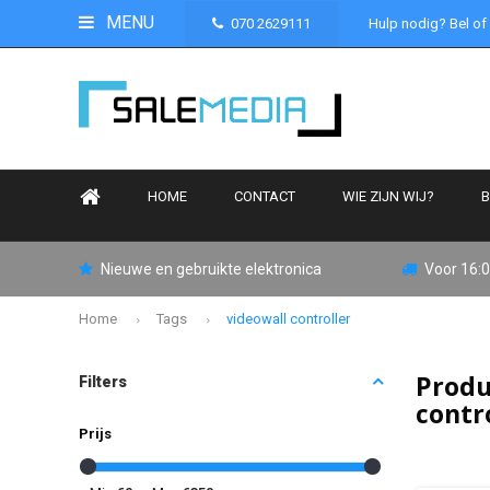
MENU
070 2629111
Hulp nodig? Bel of
HOME
CONTACT
WIE ZIJN WIJ?
B
Nieuwe en gebruikte elektronica
Voor 16:0
Home
Tags
videowall controller
Produ
Filters
contr
Prijs