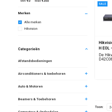
Min
€0
Max
€350
SALE
Merken
Alle merken
Hikvision
Hikvis
H EOL 
Categorieën
Geava
De Hikv
Contro
D42C08
Afstandsbedieningen
LED-con
Gigabit
Gig...
Poorte
Airconditioners & toebehoren
Auto & Motoren
Beamers & Toebehoren
Toon:
2
Computers & Onderdelen