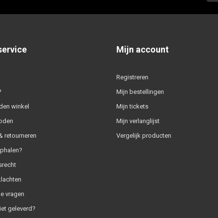
service
Mijn account
Registreren
?
Mijn bestellingen
den winkel
Mijn tickets
oden
Mijn verlanglijst
 retourneren
Vergelijk producten
ophalen?
srecht
klachten
e vragen
iet geleverd?