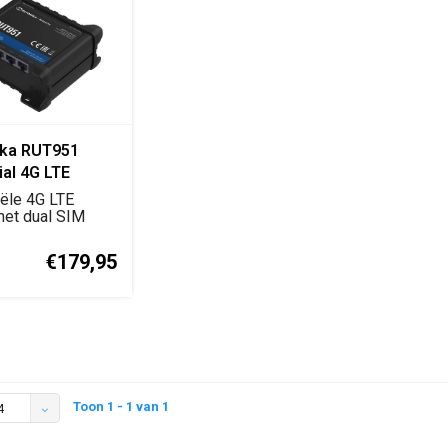
ika RUT951
ial 4G LTE
iële 4G LTE
met dual SIM
, WiFi, 3 LA...
€179,95
Toon 1 - 1 van 1
4