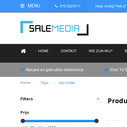
MENU
070 2629111
Hulp nodig? Bel of
HOME
CONTACT
WIE ZIJN WIJ?
B
Nieuwe en gebruikte elektronica
Voor 16:0
Home
Tags
vpn router
Produ
Filters
Prijs