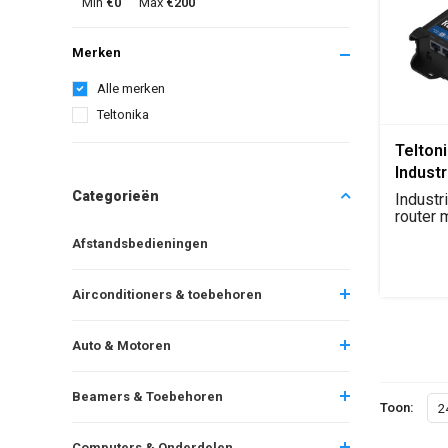
Min
€0
Max
€200
Merken
Alle merken
Teltonika
Telton
Industr
Router
Categorieën
Industr
router 
failover
Afstandsbedieningen
Airconditioners & toebehoren
Auto & Motoren
Beamers & Toebehoren
Toon:
2
Computers & Onderdelen