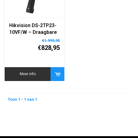
Hikvision DS-2TP23-
10VF/W – Draagbare
Thermografische
€1.999,95
Warmtebeeldcamera
€828,95
– 160×120 Resolutie
– WiFi – LCD Display
– Ingebouwde
Batterij
Meer info
Toon 1 - 1 van 1