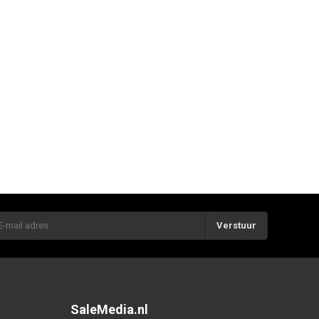
Verstuur
SaleMedia.nl