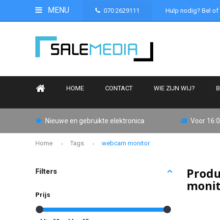
MENU
070 2629111
Hulp nodig? Bel of
HOME
CONTACT
WIE ZIJN WIJ?
B
Nieuwe en gebruikte elektronica
Voor 16:0
Home
Tags
webcam monitor
Prod
Filters
moni
Prijs