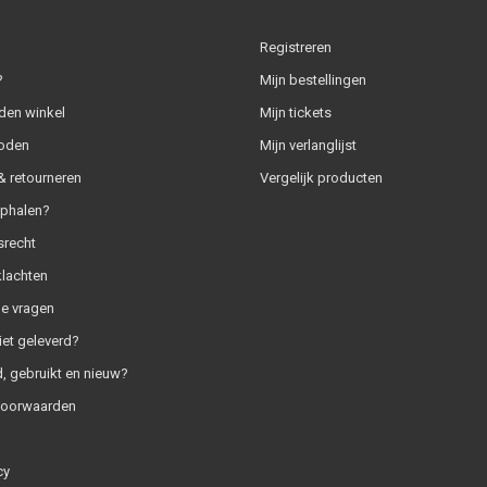
Registreren
?
Mijn bestellingen
den winkel
Mijn tickets
oden
Mijn verlanglijst
 retourneren
Vergelijk producten
ophalen?
srecht
klachten
e vragen
iet geleverd?
, gebruikt en nieuw?
voorwaarden
cy