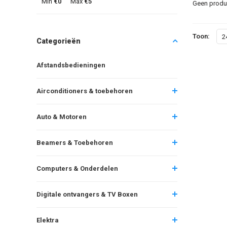
Min
€0
Max
€5
Geen produc
Toon:
2
Categorieën
Afstandsbedieningen
Airconditioners & toebehoren
Auto & Motoren
Beamers & Toebehoren
Computers & Onderdelen
Digitale ontvangers & TV Boxen
Elektra