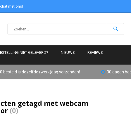
 chat met ons!
ESTELLING NIET GELEVERD?
NIEUWS
REVIEWS
0 besteld is dezelfde (werk)dag verzonden!
30 dagen bed
ucten getagd met webcam
tor
(0)