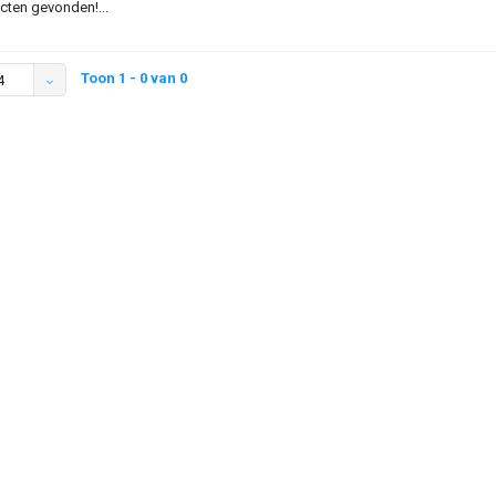
ten gevonden!...
Toon 1 - 0 van 0
4