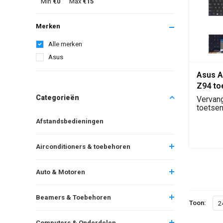
Min
€0
Max
€15
Merken
Alle merken
Asus
Asus A9
Z94 to
QWERT
Categorieën
Vervan
replac
toetsen
X50, X5
Afstandsbedieningen
l...
Airconditioners & toebehoren
Auto & Motoren
Beamers & Toebehoren
Toon:
2
Computers & Onderdelen