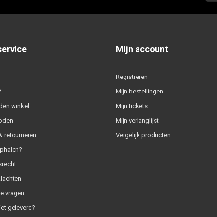
service
Mijn account
Registreren
?
Mijn bestellingen
den winkel
Mijn tickets
oden
Mijn verlanglijst
 retourneren
Vergelijk producten
ophalen?
srecht
klachten
e vragen
iet geleverd?