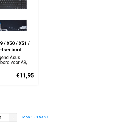
 / X50 / X51 /
etsenbord
Y zwart
gend Asus
ement keyboard
bord voor A9,
1 en Z94 serie
€11,95
Toon 1 - 1 van 1
4