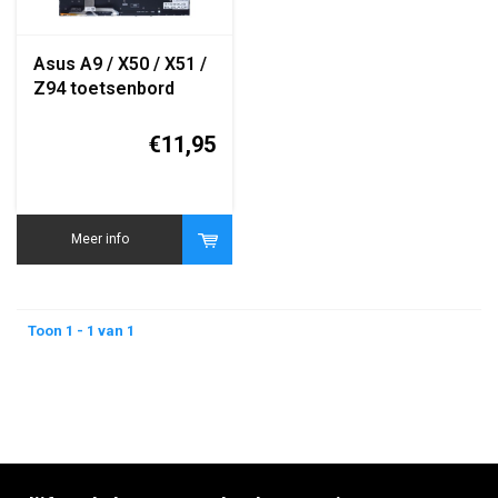
Asus A9 / X50 / X51 /
Z94 toetsenbord
QWERTY zwart
replacement
€11,95
keyboard
Meer info
Toon 1 - 1 van 1