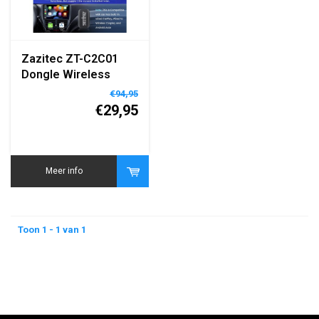
Zazitec ZT-C2C01
Dongle Wireless
Smart Apple Carplay
€94,95
AI box - Youtube -
€29,95
Netflix
Meer info
Toon 1 - 1 van 1