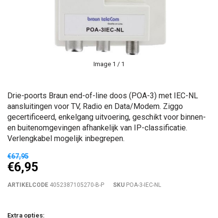
Image
1
/ 1
Drie-poorts Braun end-of-line doos (POA-3) met IEC-NL
aansluitingen voor TV, Radio en Data/Modem. Ziggo
gecertificeerd, enkelgang uitvoering, geschikt voor binnen-
en buitenomgevingen afhankelijk van IP-classificatie.
Verlengkabel mogelijk inbegrepen.
€67,95
€6,95
ARTIKELCODE
4052387105270-B-P
SKU
POA-3-IEC-NL
Extra opties: