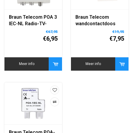
Braun Telecom POA 3
Braun Telecom
IEC-NL Radio-TV-
wandcontactdoos
DATA/Modem (Ziggo
BTV 01-SET inc.
€67,95
€19,95
gecertificeerd)
afdekplaat (Ziggo
€6,95
€7,95
gecertificeerd)
Meer info
Meer info
Braun Telecom POA-