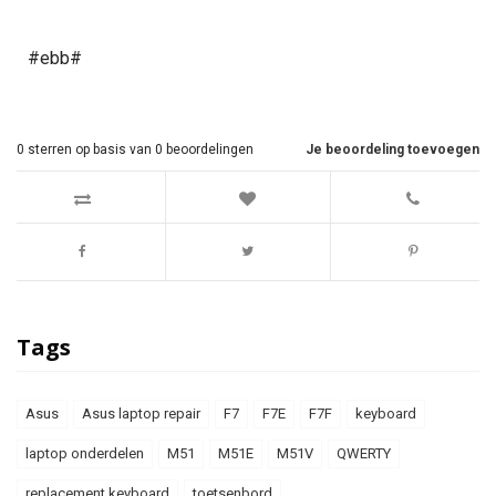
#ebb#
0
sterren op basis van
0
beoordelingen
Je beoordeling toevoegen
Tags
Asus
Asus laptop repair
F7
F7E
F7F
keyboard
laptop onderdelen
M51
M51E
M51V
QWERTY
replacement keyboard
toetsenbord