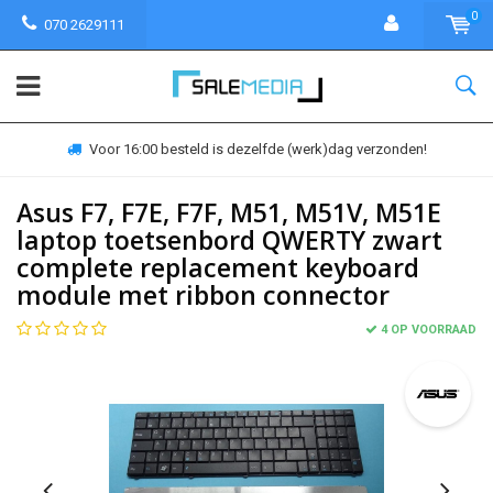
0
070 2629111
Voor 16:00 besteld is dezelfde (werk)dag verzonden!
Asus F7, F7E, F7F, M51, M51V, M51E
laptop toetsenbord QWERTY zwart
complete replacement keyboard
module met ribbon connector
4 OP VOORRAAD