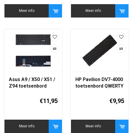
Meer info
Meer info
Asus A9 / X50 / X51 /
HP Pavilion DV7-4000
Z94 toetsenbord
toetsenbord QWERTY
QWERTY zwart
vervanging zwart
replacement
€11,95
€9,95
keyboard
Meer info
Meer info