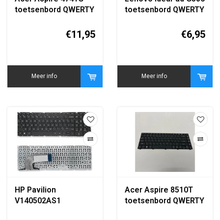
toetsenbord QWERTY
toetsenbord QWERTY
zwart
zwart replacement
keyboard
€11,95
€6,95
Meer info
Meer info
HP Pavilion
Acer Aspire 8510T
V140502AS1
toetsenbord QWERTY
toetsenbord QWERTY
zwart replacement