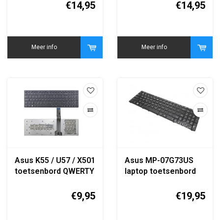
zwart
keyboard
€14,95
€14,95
Meer info
Meer info
Asus K55 / U57 / X501
Asus MP-07G73US
toetsenbord QWERTY
laptop toetsenbord
zwart replacement
QWERTY zwart
keyboard
replacement
€9,95
€19,95
keyboard