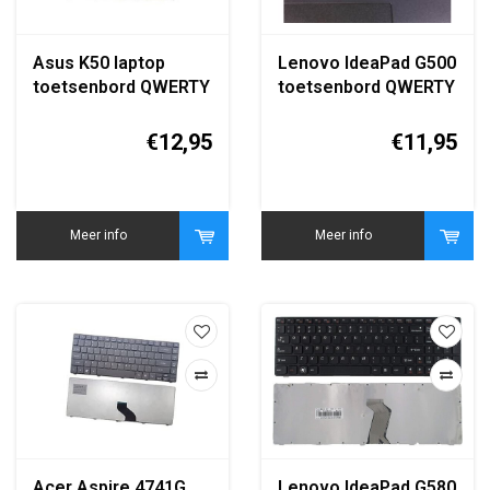
Asus K50 laptop
Lenovo IdeaPad G500
toetsenbord QWERTY
toetsenbord QWERTY
zwart replacement
zwart
keyboard
€12,95
€11,95
Meer info
Meer info
Acer Aspire 4741G
Lenovo IdeaPad G580