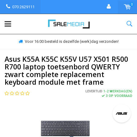
0
070 2629111
Voor 16:00 besteld is dezelfde (werk)dag verzonden!
Asus K55A K55C K55V U57 X501 R500
R700 laptop toetsenbord QWERTY
zwart complete replacement
keyboard module met frame
LEVERTIJD
1-2 WERKDAG(EN)
3 OP VOORRAAD