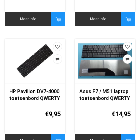
Meer info
Meer info
HP Pavilion DV7-4000
Asus F7 / M51 laptop
toetsenbord QWERTY
toetsenbord QWERTY
vervanging zwart
zwart replacement
keyboard
€9,95
€14,95