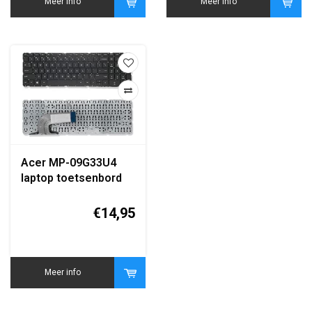
Meer info
Meer info
Acer MP-09G33U4
laptop toetsenbord
QWERTY zwart
€14,95
Meer info