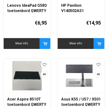
Lenovo IdeaPad G580
HP Pavilion
toetsenbord QWERTY
V140502AS1
zwart replacement
toetsenbord QWERTY
keyboard
zwart
€6,95
€14,95
Meer info
Meer info
Acer Aspire 8510T
Asus K55 / U57 / X501
toetsenbord QWERTY
toetsenbord QWERTY