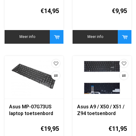
zwart replacement
zwart replacement
keyboard
keyboard
€14,95
€9,95
Meer info
Meer info
Asus MP-07G73US
Asus A9 / X50 / X51 /
laptop toetsenbord
Z94 toetsenbord
QWERTY zwart
QWERTY zwart
replacement
replacement
€19,95
€11,95
keyboard
keyboard