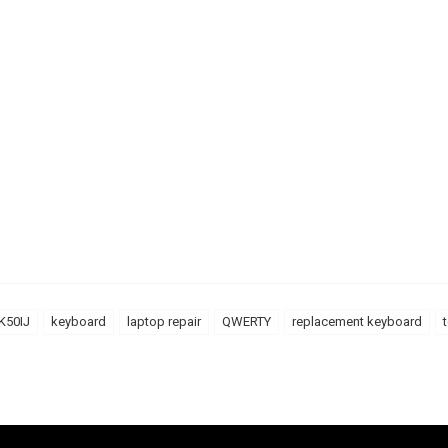
K50IJ
keyboard
laptop repair
QWERTY
replacement keyboard