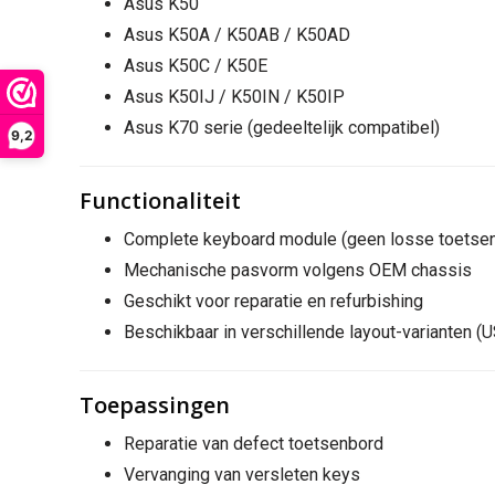
Asus K50
Asus K50A / K50AB / K50AD
Asus K50C / K50E
Asus K50IJ / K50IN / K50IP
Asus K70 serie (gedeeltelijk compatibel)
9,2
Functionaliteit
Complete keyboard module (geen losse toetse
Mechanische pasvorm volgens OEM chassis
Geschikt voor reparatie en refurbishing
Beschikbaar in verschillende layout-varianten 
Toepassingen
Reparatie van defect toetsenbord
Vervanging van versleten keys