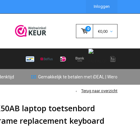
Inloggen
0
€0,00
enktijd
Gemakkelijk te betalen met iDEAL | Wero
Terug naar overzicht
 K50AB laptop toetsenbord
frame replacement keyboard