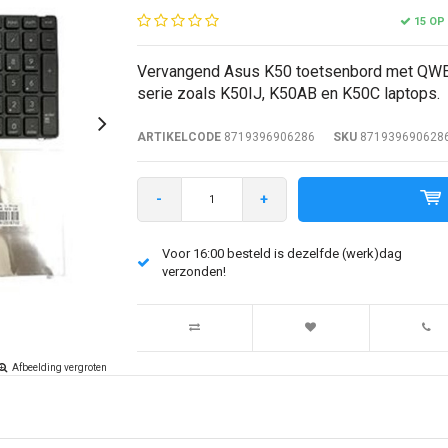
15 OP
Vervangend Asus K50 toetsenbord met QWER
serie zoals K50IJ, K50AB en K50C laptops.
ARTIKELCODE
8719396906286
SKU
871939690628
-
+
Voor 16:00 besteld is dezelfde (werk)dag
verzonden!
Afbeelding vergroten