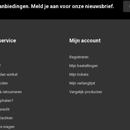
aanbiedingen. Meld je aan voor onze nieuwsbrief.
service
Mijn account
Registreren
?
Mijn bestellingen
den winkel
Mijn tickets
oden
Mijn verlanglijst
 retourneren
Vergelijk producten
ophalen?
srecht
klachten
e vragen