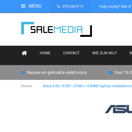
MENU
070 2629111
Hulp nodig? Bel of
HOME
CONTACT
WIE ZIJN WIJ?
B
Nieuwe en gebruikte elektronica
Voor 16:0
Home
Asus K50 / K50C / K50IJ / K50AB laptop toetsenbo