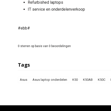
Refurbished laptops
IT service en onderdelenverkoop
#ebb#
0
sterren op basis van
0
beoordelingen
Tags
Asus
Asus laptop onderdelen
K50
K50AB
K50C