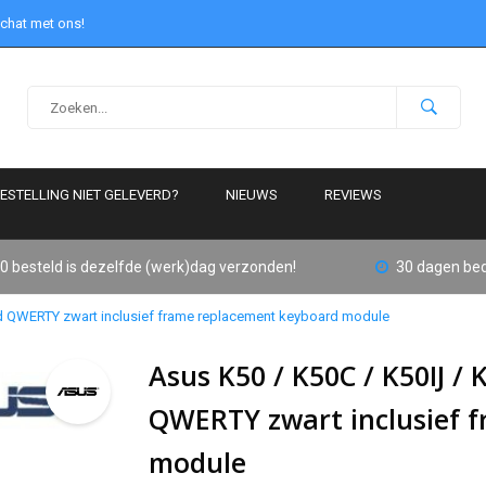
 chat met ons!
ESTELLING NIET GELEVERD?
NIEUWS
REVIEWS
0 besteld is dezelfde (werk)dag verzonden!
30 dagen bed
rd QWERTY zwart inclusief frame replacement keyboard module
Asus K50 / K50C / K50IJ /
QWERTY zwart inclusief 
module