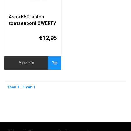
Asus K50 laptop
toetsenbord QWERTY
zwart replacement
keyboard
€12,95
Meer info
Toon 1 - 1 van 1